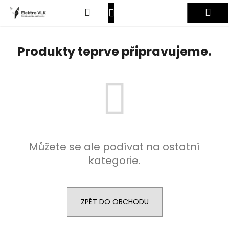
K
Přejít
Hledat
Nákupní
Me
na
o
obsah
Zpět
Zpět
š
košík
Přihlášení
í
Produkty teprve připravujeme.
C
k
o
p
o
t
ř
e
Můžete se ale podívat na ostatní
b
kategorie.
u
j
e
t
ZPĚT DO OBCHODU
e
n