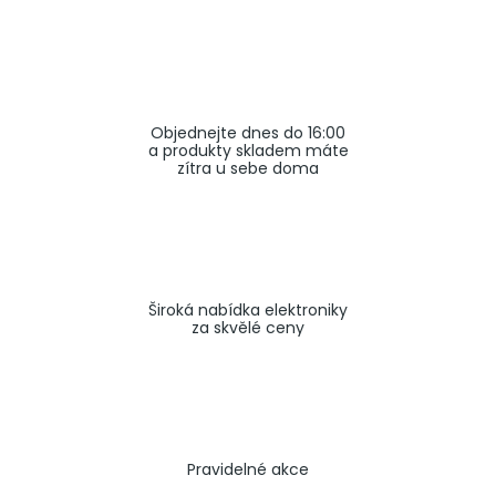
a
j
í
t
Objednejte dnes do 16:00
?
a produkty skladem máte
zítra u sebe doma
HLEDAT
Široká nabídka elektroniky
za skvělé ceny
Pravidelné akce