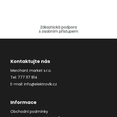
Zákaznická podpora
s osobním přístupem
Z
á
p
a
Kontaktujte nás
t
Merchant market s.r.o.
í
Tel: 777 117 814
E-mail: info@elektrovlk.cz
Informace
Obchodní podmínky