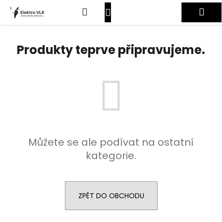
K
Přejít
Hledat
Nákupní
Me
na
o
obsah
Zpět
Zpět
š
košík
Přihlášení
í
Produkty teprve připravujeme.
C
k
o
p
o
t
ř
e
Můžete se ale podívat na ostatní
b
kategorie.
u
j
e
t
ZPĚT DO OBCHODU
e
n