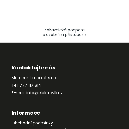
Zákaznická podpora
s osobním přístupem
Z
á
p
a
Kontaktujte nás
t
Merchant market s.r.o.
í
Tel: 777 117 814
E-mail: info@elektrovlk.cz
Informace
Obchodní podmínky