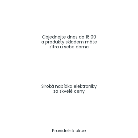
a
j
í
t
Objednejte dnes do 16:00
?
a produkty skladem máte
zítra u sebe doma
HLEDAT
Široká nabídka elektroniky
za skvělé ceny
Pravidelné akce