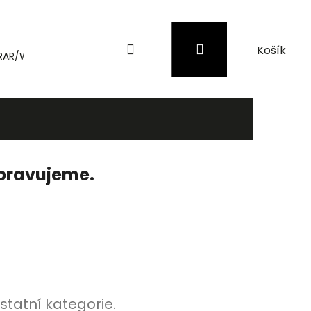
Hledat
Přihlášení
Nákupní
RAR/WinRAR
Genius
Záložní zdroje (UPS) a přepěťové 
košík
ipravujeme.
statní kategorie.