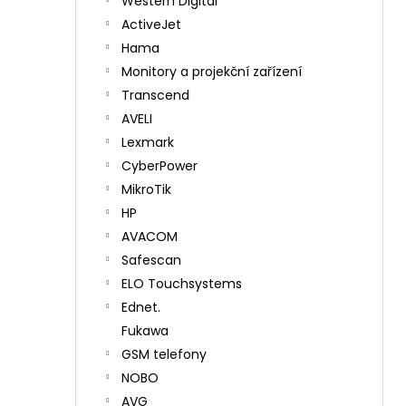
Western Digital
ActiveJet
Hama
Monitory a projekční zařízení
Transcend
AVELI
Lexmark
CyberPower
MikroTik
HP
AVACOM
Safescan
ELO Touchsystems
Ednet.
Fukawa
GSM telefony
NOBO
AVG