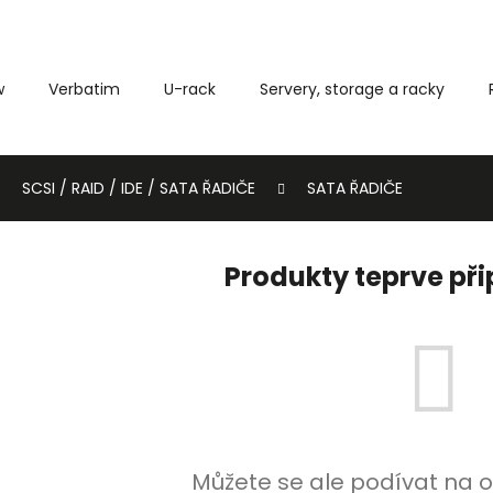
w
Verbatim
U-rack
Servery, storage a racky
Co potřebujete najít?
SCSI / RAID / IDE / SATA ŘADIČE
SATA ŘADIČE
HLEDAT
Produkty teprve př
Můžete se ale podívat na o