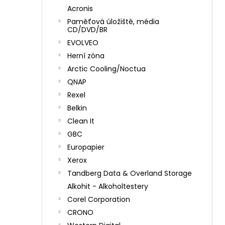
Acronis
Paměťová úložiště, média
CD/DVD/BR
EVOLVEO
Herní zóna
Arctic Cooling/Noctua
QNAP
Rexel
Belkin
Clean It
GBC
Europapier
Xerox
Tandberg Data & Overland Storage
Alkohit - Alkoholtestery
Corel Corporation
CRONO