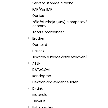
n
Servery, storage a racky
í
RAR/WinRAR
p
Genius
a
Záložní zdroje (UPS) a přepěťové
n
ochrany
e
Total Commander
l
Brother
Gembird
DeLock
Tiskárny a kancelářské vybavení
ATEN
DATACOM
Kensington
Elektronická evidence tržeb
D-Link
Motorola
Cover It
Foto a video