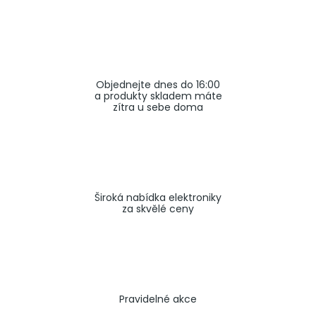
a
j
í
t
Objednejte dnes do 16:00
?
a produkty skladem máte
zítra u sebe doma
HLEDAT
Široká nabídka elektroniky
za skvělé ceny
Pravidelné akce