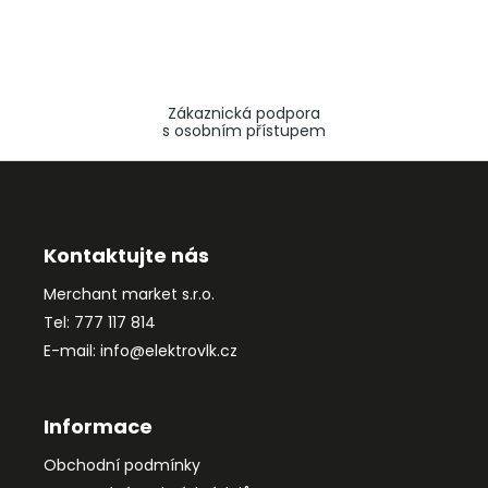
Zákaznická podpora
s osobním přístupem
Z
á
p
a
Kontaktujte nás
t
Merchant market s.r.o.
í
Tel: 777 117 814
E-mail: info@elektrovlk.cz
Informace
Obchodní podmínky