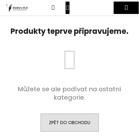
K
Přejít
Hledat
Nákupní
Me
na
o
obsah
Zpět
Zpět
š
košík
Přihlášení
í
Produkty teprve připravujeme.
C
k
o
p
o
t
ř
e
Můžete se ale podívat na ostatní
b
kategorie.
u
j
e
t
ZPĚT DO OBCHODU
e
n