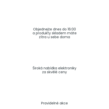
a
j
í
t
Objednejte dnes do 16:00
?
a produkty skladem máte
zítra u sebe doma
HLEDAT
Široká nabídka elektroniky
za skvělé ceny
Pravidelné akce