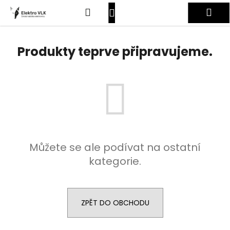
K
Přejít
Hledat
Nákupní
Me
na
o
obsah
Zpět
Zpět
š
košík
Přihlášení
í
Produkty teprve připravujeme.
C
k
o
p
o
t
ř
e
Můžete se ale podívat na ostatní
b
kategorie.
u
j
e
t
ZPĚT DO OBCHODU
e
n