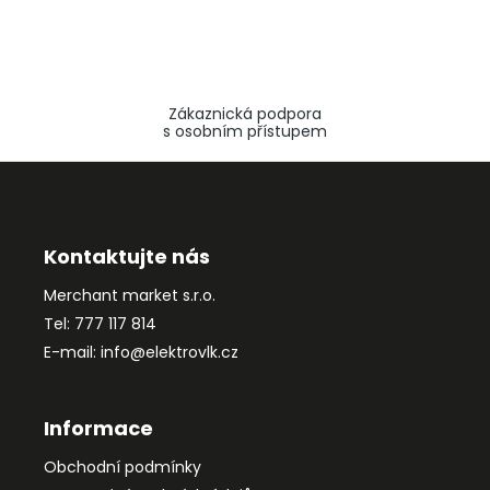
Zákaznická podpora
s osobním přístupem
Z
á
p
a
Kontaktujte nás
t
Merchant market s.r.o.
í
Tel: 777 117 814
E-mail: info@elektrovlk.cz
Informace
Obchodní podmínky