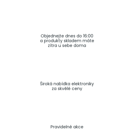
a
j
í
t
Objednejte dnes do 16:00
?
a produkty skladem máte
zítra u sebe doma
HLEDAT
Široká nabídka elektroniky
za skvělé ceny
Pravidelné akce