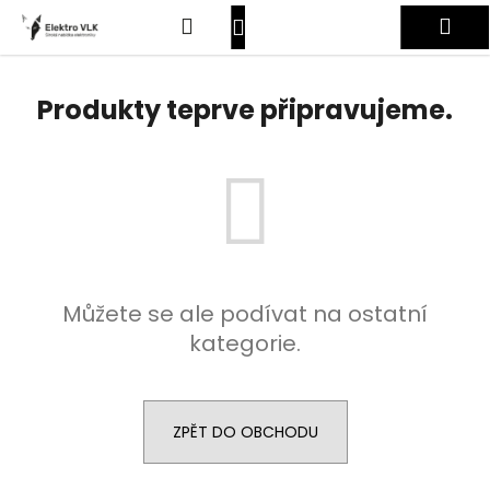
K
Přejít
Hledat
Nákupní
Me
na
o
obsah
Zpět
Zpět
š
košík
Přihlášení
í
Produkty teprve připravujeme.
C
k
o
p
o
t
ř
e
Můžete se ale podívat na ostatní
b
kategorie.
u
j
e
t
ZPĚT DO OBCHODU
e
n