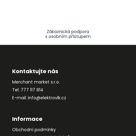
Zákaznická podpora
s osobním přístupem
Z
á
p
a
Kontaktujte nás
t
Merchant market s.r.o.
í
Tel: 777 117 814
E-mail: info@elektrovlk.cz
Informace
Obchodní podmínky