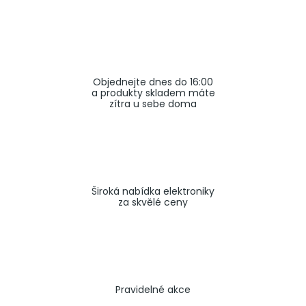
a
j
í
t
Objednejte dnes do 16:00
?
a produkty skladem máte
zítra u sebe doma
HLEDAT
Široká nabídka elektroniky
za skvělé ceny
Pravidelné akce