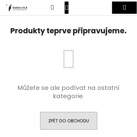
K
Přejít
Hledat
Nákupní
Me
na
o
obsah
Zpět
Zpět
š
košík
Přihlášení
í
Produkty teprve připravujeme.
C
k
o
p
o
t
ř
e
Můžete se ale podívat na ostatní
b
kategorie.
u
j
e
t
ZPĚT DO OBCHODU
e
n