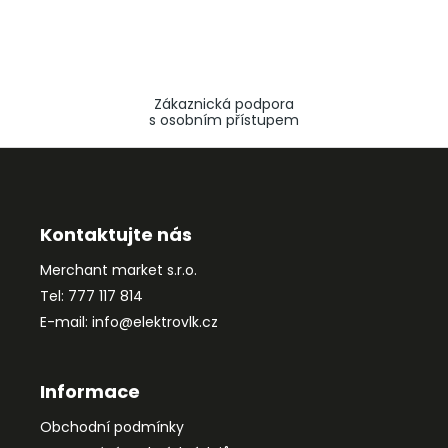
Zákaznická podpora
s osobním přístupem
Z
á
p
a
Kontaktujte nás
t
Merchant market s.r.o.
í
Tel: 777 117 814
E-mail: info@elektrovlk.cz
Informace
Obchodní podmínky