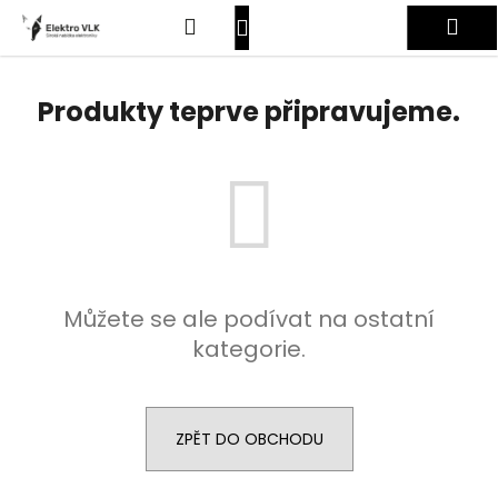
K
Přejít
Hledat
Nákupní
Me
na
o
obsah
Zpět
Zpět
š
košík
Přihlášení
í
Produkty teprve připravujeme.
C
k
o
p
o
t
ř
e
Můžete se ale podívat na ostatní
b
kategorie.
u
j
e
t
ZPĚT DO OBCHODU
e
n