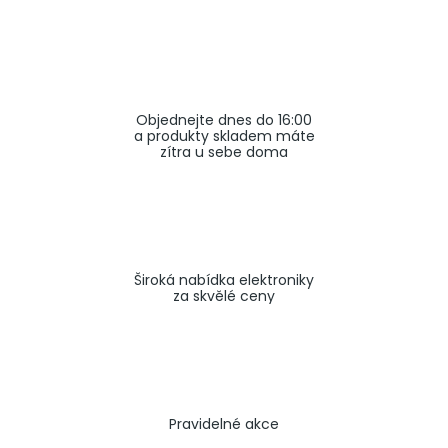
a
j
í
t
Objednejte dnes do 16:00
?
a produkty skladem máte
zítra u sebe doma
HLEDAT
Široká nabídka elektroniky
za skvělé ceny
Pravidelné akce