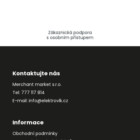
Zákaznická podpora
s osobním přístupem
Z
á
p
a
Kontaktujte nás
t
Merchant market s.r.o.
í
Tel: 777 117 814
E-mail: info@elektrovlk.cz
Informace
Obchodní podmínky