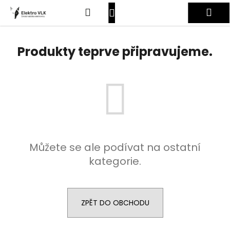
K
Přejít
Hledat
Nákupní
Me
na
o
obsah
Zpět
Zpět
š
košík
Přihlášení
í
Produkty teprve připravujeme.
C
k
o
p
o
t
ř
e
Můžete se ale podívat na ostatní
b
kategorie.
u
j
e
t
ZPĚT DO OBCHODU
e
n