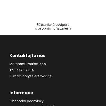
Zákaznická podpora
s osobním přístupem
Z
á
p
a
Kontaktujte nás
t
Merchant market s.r.o.
í
Tel: 777 117 814
E-mail: info@elektrovlk.cz
Informace
Obchodní podmínky