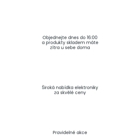
a
j
í
t
Objednejte dnes do 16:00
?
a produkty skladem máte
zítra u sebe doma
HLEDAT
Široká nabídka elektroniky
za skvělé ceny
Pravidelné akce