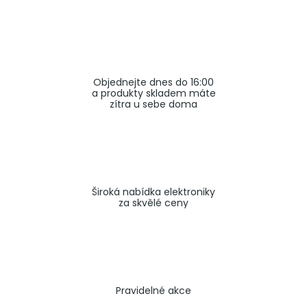
a
j
í
t
Objednejte dnes do 16:00
?
a produkty skladem máte
zítra u sebe doma
HLEDAT
Široká nabídka elektroniky
za skvělé ceny
Pravidelné akce