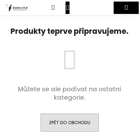
K
Přejít
Hledat
Nákupní
Me
na
o
obsah
Zpět
Zpět
š
košík
Přihlášení
í
Produkty teprve připravujeme.
C
k
o
p
o
t
ř
e
Můžete se ale podívat na ostatní
b
kategorie.
u
j
e
t
ZPĚT DO OBCHODU
e
n