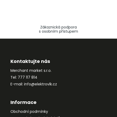
Zákaznická podpora
s osobním přístupem
Z
á
p
a
Kontaktujte nás
t
Merchant market s.r.o.
í
Tel: 777 117 814
E-mail: info@elektrovlk.cz
Informace
Obchodní podmínky