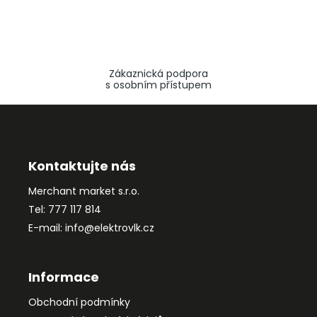
Zákaznická podpora
s osobním přístupem
Z
á
p
a
Kontaktujte nás
t
Merchant market s.r.o.
í
Tel: 777 117 814
E-mail: info@elektrovlk.cz
Informace
Obchodní podmínky