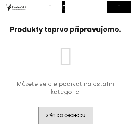
K
Přejít
Hledat
Nákupní
Me
na
o
obsah
Zpět
Zpět
š
košík
Přihlášení
í
Produkty teprve připravujeme.
C
k
o
p
o
t
ř
e
Můžete se ale podívat na ostatní
b
kategorie.
u
j
e
t
ZPĚT DO OBCHODU
e
n