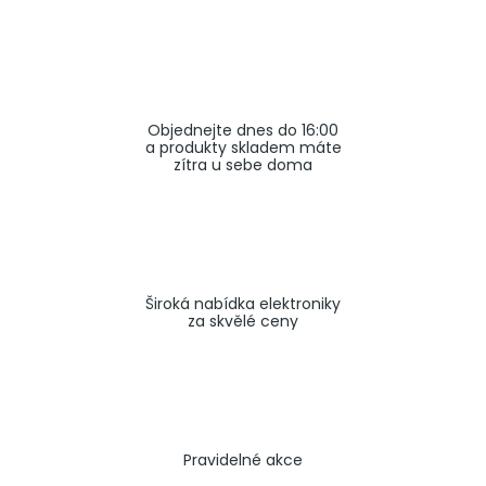
a
j
í
t
Objednejte dnes do 16:00
?
a produkty skladem máte
zítra u sebe doma
HLEDAT
Široká nabídka elektroniky
za skvělé ceny
Pravidelné akce