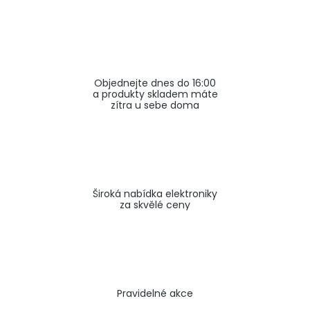
a
j
í
t
Objednejte dnes do 16:00
?
a produkty skladem máte
zítra u sebe doma
HLEDAT
Široká nabídka elektroniky
za skvělé ceny
Pravidelné akce