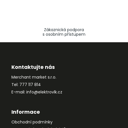
Zákaznická podpora
s osobním přístupem
Z
á
p
a
Kontaktujte nás
t
Merchant market s.r.o.
í
Tel: 777 117 814
E-mail: info@elektrovlk.cz
Informace
Obchodní podmínky