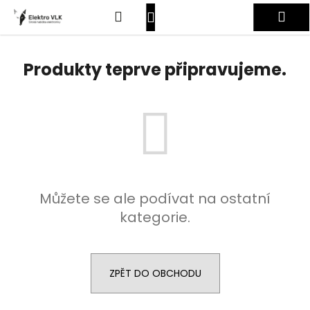
K
Přejít
Hledat
Nákupní
Me
na
o
obsah
Zpět
Zpět
š
košík
Přihlášení
í
Produkty teprve připravujeme.
C
k
o
p
o
t
ř
e
Můžete se ale podívat na ostatní
b
kategorie.
u
j
e
t
ZPĚT DO OBCHODU
e
n