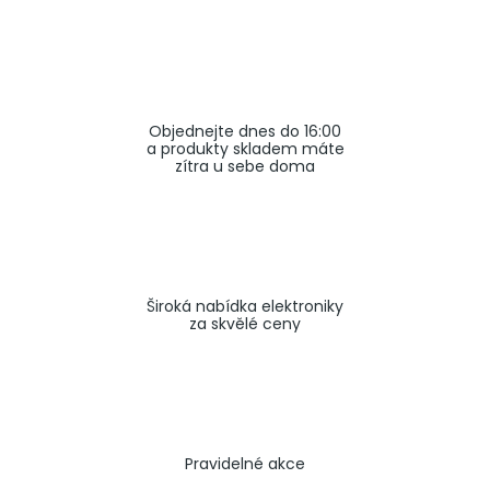
a
j
í
t
Objednejte dnes do 16:00
?
a produkty skladem máte
zítra u sebe doma
HLEDAT
Široká nabídka elektroniky
za skvělé ceny
Pravidelné akce