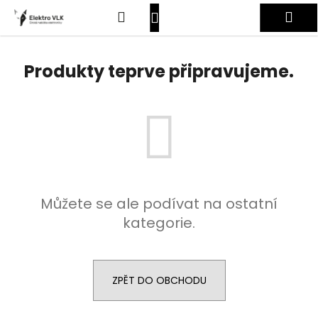
K
Přejít
Hledat
Nákupní
Me
na
o
obsah
Zpět
Zpět
š
košík
Přihlášení
í
Produkty teprve připravujeme.
C
k
o
p
o
t
ř
e
Můžete se ale podívat na ostatní
b
kategorie.
u
j
e
t
ZPĚT DO OBCHODU
e
n