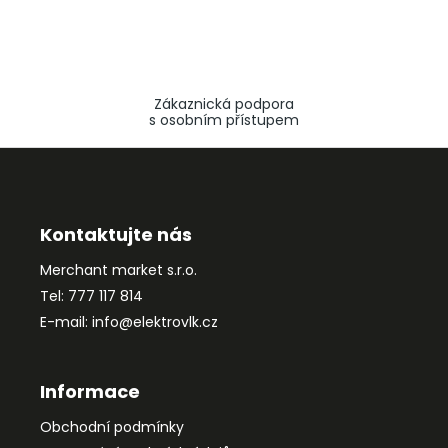
Zákaznická podpora
s osobním přístupem
Z
á
p
a
Kontaktujte nás
t
Merchant market s.r.o.
í
Tel: 777 117 814
E-mail: info@elektrovlk.cz
Informace
Obchodní podmínky