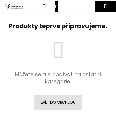
K
Přejít
Hledat
Nákupní
Me
na
o
obsah
Zpět
Zpět
š
košík
Přihlášení
í
Produkty teprve připravujeme.
C
k
o
p
o
t
ř
e
Můžete se ale podívat na ostatní
b
kategorie.
u
j
e
t
ZPĚT DO OBCHODU
e
n