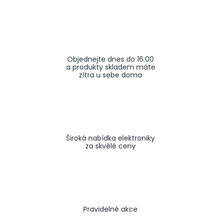
a
j
í
t
Objednejte dnes do 16:00
?
a produkty skladem máte
zítra u sebe doma
HLEDAT
Široká nabídka elektroniky
za skvělé ceny
Pravidelné akce