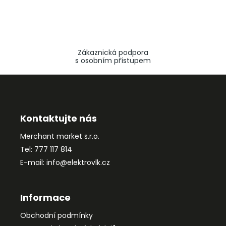
Zákaznická podpora
s osobním přístupem
Z
á
p
a
Kontaktujte nás
t
Merchant market s.r.o.
í
Tel: 777 117 814
E-mail: info@elektrovlk.cz
Informace
Obchodní podmínky