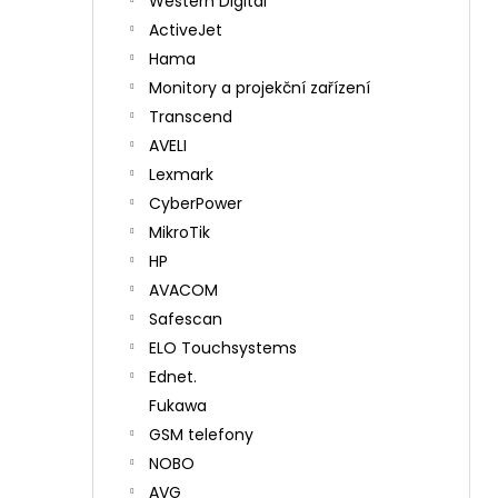
Western Digital
ActiveJet
Hama
Monitory a projekční zařízení
Transcend
AVELI
Lexmark
CyberPower
MikroTik
HP
AVACOM
Safescan
ELO Touchsystems
Ednet.
Fukawa
GSM telefony
NOBO
AVG