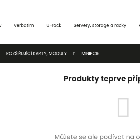
w
Verbatim
U-rack
Servery, storage a racky
Co potřebujete najít?
ROZŠIŘUJÍCÍ KARTY, MODULY
MINIPCIE
HLEDAT
Produkty teprve př
Můžete se ale podívat na o