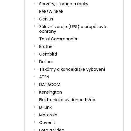
n
Servery, storage a racky
í
RAR/WinRAR
p
Genius
a
Záložní zdroje (UPS) a přepěťové
n
ochrany
e
Total Commander
l
Brother
Gembird
DeLock
Tiskárny a kancelářské vybavení
ATEN
DATACOM
Kensington
Elektronická evidence tržeb
D-Link
Motorola
Cover It
Foto a video