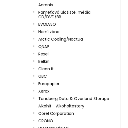
Acronis
Paměťová úložiště, média
CD/DVD/BR
EVOLVEO
Herní zóna
Arctic Cooling/Noctua
QNAP
Rexel
Belkin
Clean It
GBC
Europapier
Xerox
Tandberg Data & Overland Storage
Alkohit - Alkoholtestery
Corel Corporation
CRONO