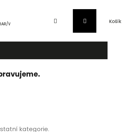
Hledat
Přihlášení
Nákupní
RAR/WinRAR
Genius
Záložní zdroje (UPS) a přepěťové 
košík
ipravujeme.
statní kategorie.