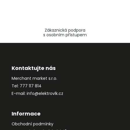
Zákaznická podpora
s osobním přístupem
Z
á
p
a
Kontaktujte nás
t
Merchant market s.r.o.
í
Tel: 777 117 814
E-mail: info@elektrovlk.cz
Informace
Obchodní podmínky