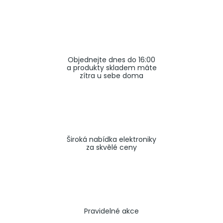
a
j
í
t
Objednejte dnes do 16:00
?
a produkty skladem máte
zítra u sebe doma
HLEDAT
Široká nabídka elektroniky
za skvělé ceny
Pravidelné akce