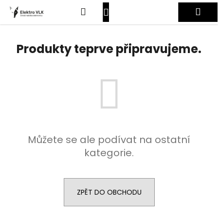
K
Přejít
Hledat
Nákupní
Me
na
o
obsah
Zpět
Zpět
š
košík
Přihlášení
í
Produkty teprve připravujeme.
C
k
o
p
o
t
ř
e
Můžete se ale podívat na ostatní
b
kategorie.
u
j
e
t
ZPĚT DO OBCHODU
e
n