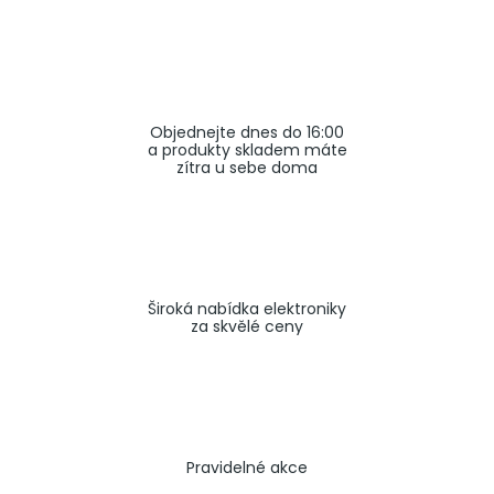
a
j
í
t
Objednejte dnes do 16:00
?
a produkty skladem máte
zítra u sebe doma
HLEDAT
Široká nabídka elektroniky
za skvělé ceny
Pravidelné akce