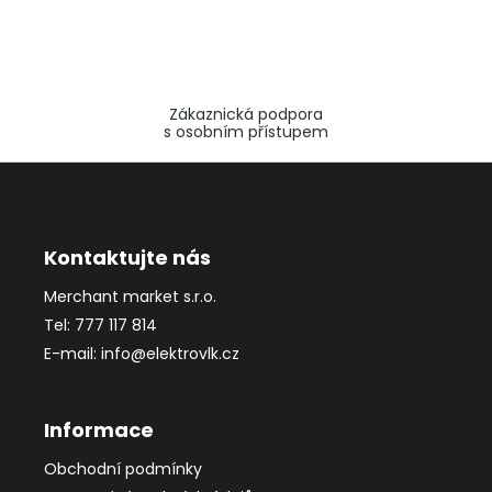
Zákaznická podpora
s osobním přístupem
Z
á
p
a
Kontaktujte nás
t
Merchant market s.r.o.
í
Tel: 777 117 814
E-mail: info@elektrovlk.cz
Informace
Obchodní podmínky