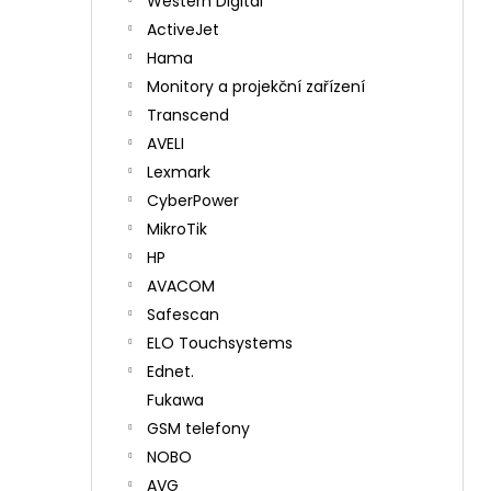
Western Digital
ActiveJet
Hama
Monitory a projekční zařízení
Transcend
AVELI
Lexmark
CyberPower
MikroTik
HP
AVACOM
Safescan
ELO Touchsystems
Ednet.
Fukawa
GSM telefony
NOBO
AVG