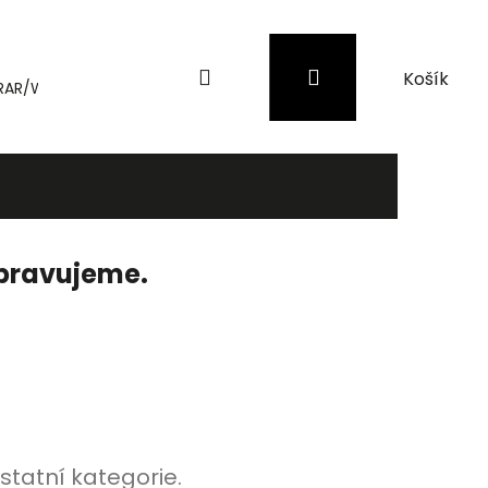
Hledat
Přihlášení
Nákupní
RAR/WinRAR
Genius
Záložní zdroje (UPS) a přepěťové 
košík
ipravujeme.
statní kategorie.