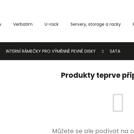
w
Verbatim
U-rack
Servery, storage a racky
Co potřebujete najít?
INTERNÍ RÁMEČKY PRO VÝMĚNNÉ PEVNÉ DISKY
SATA
HLEDAT
Produkty teprve př
Můžete se ale podívat na o