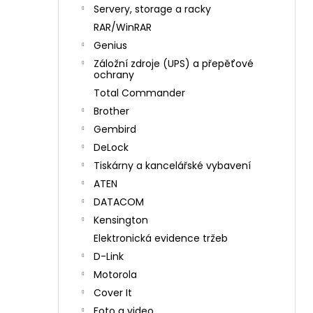
n
Servery, storage a racky
í
RAR/WinRAR
p
Genius
a
Záložní zdroje (UPS) a přepěťové
n
ochrany
e
Total Commander
l
Brother
Gembird
DeLock
Tiskárny a kancelářské vybavení
ATEN
DATACOM
Kensington
Elektronická evidence tržeb
D-Link
Motorola
Cover It
Foto a video