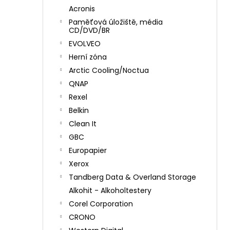
Acronis
Paměťová úložiště, média
CD/DVD/BR
EVOLVEO
Herní zóna
Arctic Cooling/Noctua
QNAP
Rexel
Belkin
Clean It
GBC
Europapier
Xerox
Tandberg Data & Overland Storage
Alkohit - Alkoholtestery
Corel Corporation
CRONO