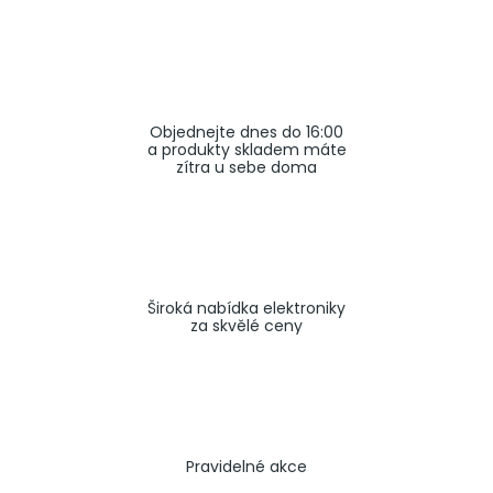
a
j
í
t
Objednejte dnes do 16:00
?
a produkty skladem máte
zítra u sebe doma
HLEDAT
Široká nabídka elektroniky
za skvělé ceny
Pravidelné akce