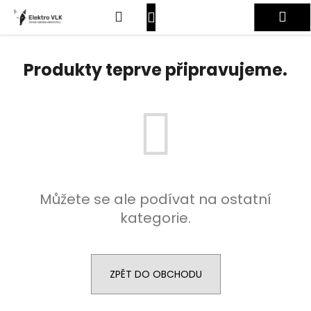
K
Přejít
Hledat
Nákupní
Me
na
o
obsah
Zpět
Zpět
š
košík
Přihlášení
í
Produkty teprve připravujeme.
C
k
o
p
o
t
ř
e
Můžete se ale podívat na ostatní
b
kategorie.
u
j
e
t
ZPĚT DO OBCHODU
e
n