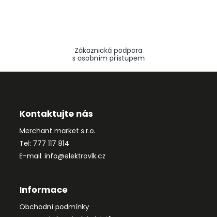
Zákaznická podpora
s osobním přístupem
Z
á
p
a
Kontaktujte nás
t
Merchant market s.r.o.
í
Tel: 777 117 814
E-mail: info@elektrovlk.cz
Informace
Obchodní podmínky