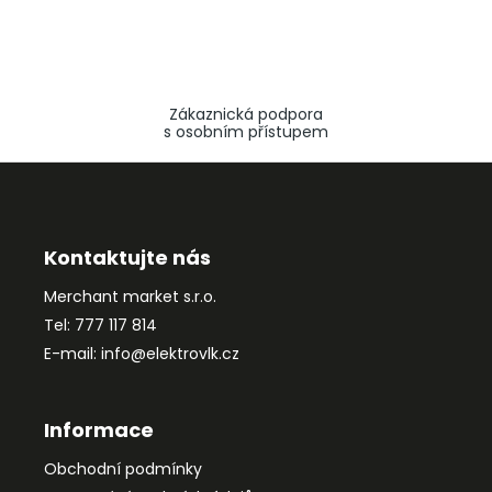
Zákaznická podpora
s osobním přístupem
Z
á
p
a
Kontaktujte nás
t
Merchant market s.r.o.
í
Tel: 777 117 814
E-mail: info@elektrovlk.cz
Informace
Obchodní podmínky