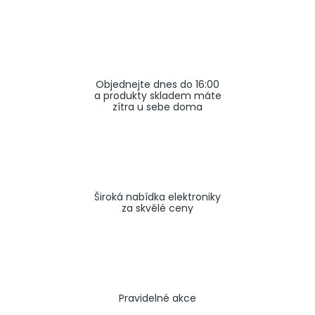
a
j
í
t
Objednejte dnes do 16:00
?
a produkty skladem máte
zítra u sebe doma
HLEDAT
Široká nabídka elektroniky
za skvělé ceny
Pravidelné akce