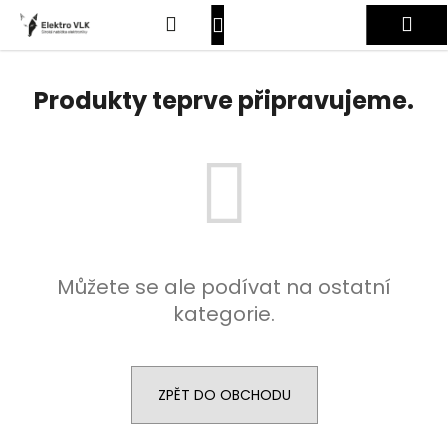
K
Přejít
Hledat
Nákupní
Me
na
o
obsah
Zpět
Zpět
š
košík
Přihlášení
í
Produkty teprve připravujeme.
C
k
o
p
o
t
ř
e
Můžete se ale podívat na ostatní
b
kategorie.
u
j
e
t
ZPĚT DO OBCHODU
e
n