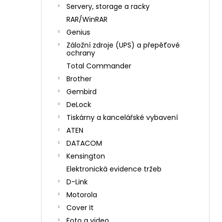
n
Servery, storage a racky
í
RAR/WinRAR
p
Genius
a
Záložní zdroje (UPS) a přepěťové
n
ochrany
e
Total Commander
l
Brother
Gembird
DeLock
Tiskárny a kancelářské vybavení
ATEN
DATACOM
Kensington
Elektronická evidence tržeb
D-Link
Motorola
Cover It
Foto a video