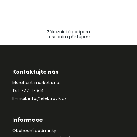
Zákaznická podpora
s osobním přístupem
Z
á
p
a
Kontaktujte nás
t
Merchant market s.r.o.
í
Tel: 777 117 814
E-mail: info@elektrovlk.cz
Informace
Obchodní podmínky