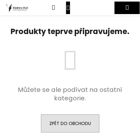
K
Přejít
Hledat
Nákupní
Me
na
o
obsah
Zpět
Zpět
š
košík
Přihlášení
í
Produkty teprve připravujeme.
C
k
o
p
o
t
ř
e
Můžete se ale podívat na ostatní
b
kategorie.
u
j
e
t
ZPĚT DO OBCHODU
e
n