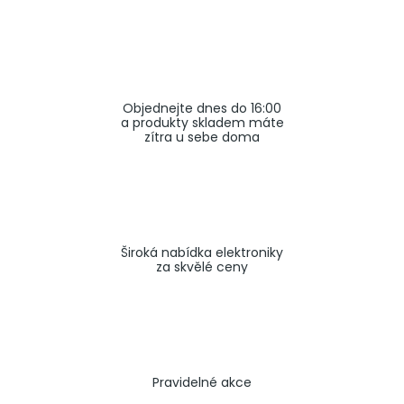
a
j
í
t
Objednejte dnes do 16:00
?
a produkty skladem máte
zítra u sebe doma
HLEDAT
Široká nabídka elektroniky
za skvělé ceny
Pravidelné akce