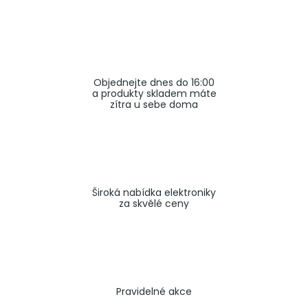
a
j
í
t
Objednejte dnes do 16:00
?
a produkty skladem máte
zítra u sebe doma
HLEDAT
Široká nabídka elektroniky
za skvělé ceny
Pravidelné akce