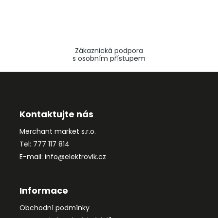
Zákaznická podpora
s osobním přístupem
Z
á
p
a
Kontaktujte nás
t
Merchant market s.r.o.
í
Tel: 777 117 814
E-mail: info@elektrovlk.cz
Informace
Obchodní podmínky