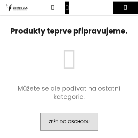
K
Přejít
Hledat
Nákupní
Me
na
o
obsah
Zpět
Zpět
š
košík
Přihlášení
í
Produkty teprve připravujeme.
C
k
o
p
o
t
ř
e
Můžete se ale podívat na ostatní
b
kategorie.
u
j
e
t
ZPĚT DO OBCHODU
e
n