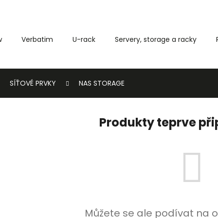
w
Verbatim
U-rack
Servery, storage a racky
Co potřebujete najít?
SÍŤOVÉ PRVKY
NAS STORAGE
HLEDAT
Produkty teprve př
Můžete se ale podívat na o