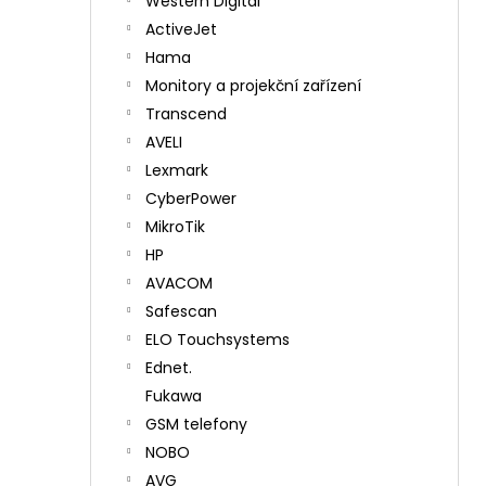
Western Digital
ActiveJet
Hama
Monitory a projekční zařízení
Transcend
AVELI
Lexmark
CyberPower
MikroTik
HP
AVACOM
Safescan
ELO Touchsystems
Ednet.
Fukawa
GSM telefony
NOBO
AVG