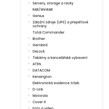
n
Servery, storage a racky
í
RAR/WinRAR
p
Genius
a
Záložní zdroje (UPS) a přepěťové
n
ochrany
e
Total Commander
l
Brother
Gembird
DeLock
Tiskárny a kancelářské vybavení
ATEN
DATACOM
Kensington
Elektronická evidence tržeb
D-Link
Motorola
Cover It
Foto a video