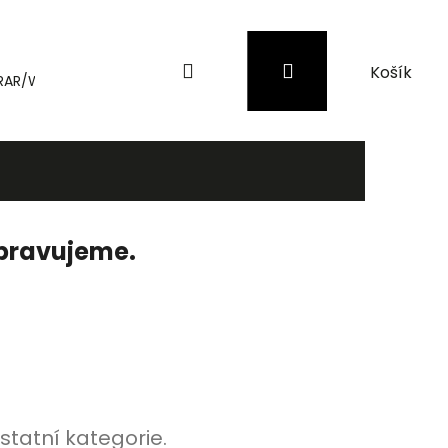
Hledat
Přihlášení
Nákupní
RAR/WinRAR
Genius
Záložní zdroje (UPS) a přepěťové 
košík
ipravujeme.
statní kategorie.