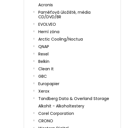
Acronis
Paměťová úložiště, média
CD/DVD/BR
EVOLVEO
Herní zóna
Arctic Cooling/Noctua
QNAP
Rexel
Belkin
Clean It
GBC
Europapier
Xerox
Tandberg Data & Overland Storage
Alkohit - Alkoholtestery
Corel Corporation
CRONO