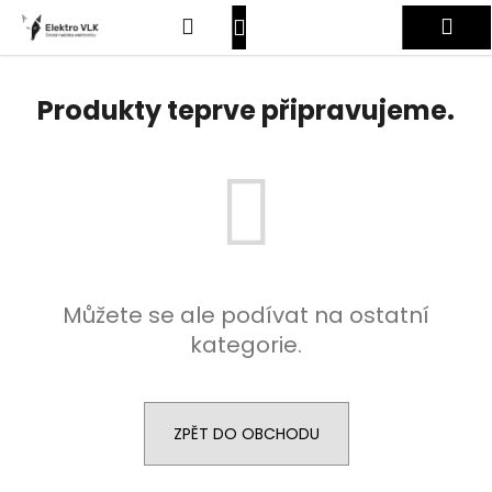
K
Přejít
Hledat
Nákupní
Me
na
o
obsah
Zpět
Zpět
š
košík
Přihlášení
í
Produkty teprve připravujeme.
C
k
o
p
o
t
ř
e
Můžete se ale podívat na ostatní
b
kategorie.
u
j
e
t
ZPĚT DO OBCHODU
e
n