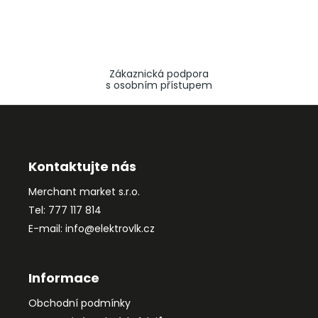
Zákaznická podpora
s osobním přístupem
Z
á
p
a
Kontaktujte nás
t
Merchant market s.r.o.
í
Tel: 777 117 814
E-mail: info@elektrovlk.cz
Informace
Obchodní podmínky