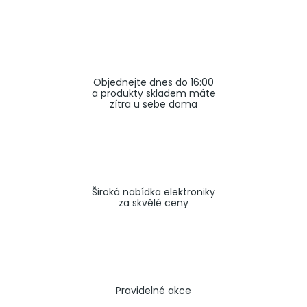
a
j
í
t
Objednejte dnes do 16:00
?
a produkty skladem máte
zítra u sebe doma
HLEDAT
Široká nabídka elektroniky
za skvělé ceny
Pravidelné akce