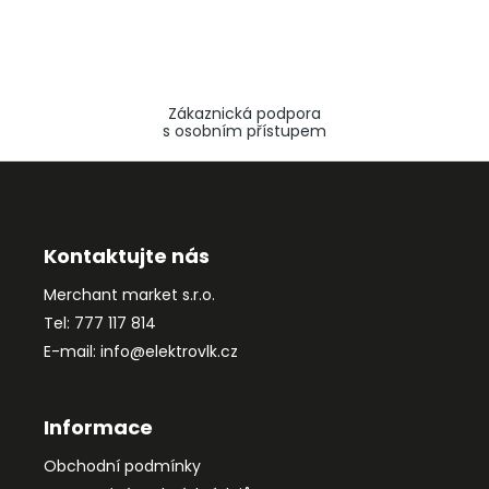
Zákaznická podpora
s osobním přístupem
Z
á
p
a
Kontaktujte nás
t
Merchant market s.r.o.
í
Tel: 777 117 814
E-mail: info@elektrovlk.cz
Informace
Obchodní podmínky