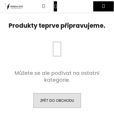
K
Přejít
Hledat
Nákupní
Me
na
o
obsah
Zpět
Zpět
š
košík
Přihlášení
í
Produkty teprve připravujeme.
C
k
o
p
o
t
ř
e
Můžete se ale podívat na ostatní
b
kategorie.
u
j
e
t
ZPĚT DO OBCHODU
e
n