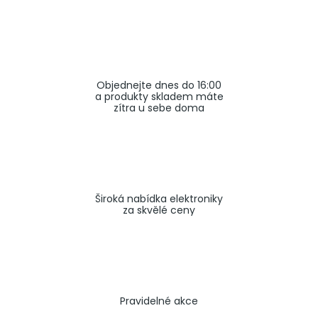
a
j
í
t
Objednejte dnes do 16:00
?
a produkty skladem máte
zítra u sebe doma
HLEDAT
Široká nabídka elektroniky
za skvělé ceny
Pravidelné akce