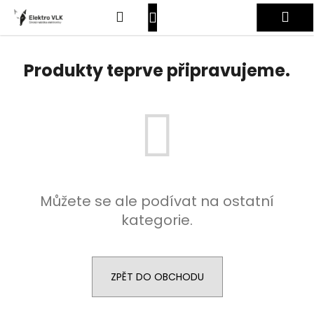
K
Přejít
Hledat
Nákupní
Me
na
o
obsah
Zpět
Zpět
š
košík
Přihlášení
í
Produkty teprve připravujeme.
C
k
o
p
o
t
ř
e
Můžete se ale podívat na ostatní
b
kategorie.
u
j
e
t
ZPĚT DO OBCHODU
e
n