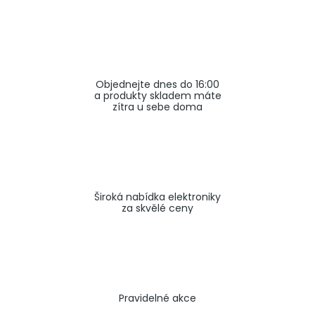
a
j
í
t
Objednejte dnes do 16:00
?
a produkty skladem máte
zítra u sebe doma
HLEDAT
Široká nabídka elektroniky
za skvělé ceny
Pravidelné akce