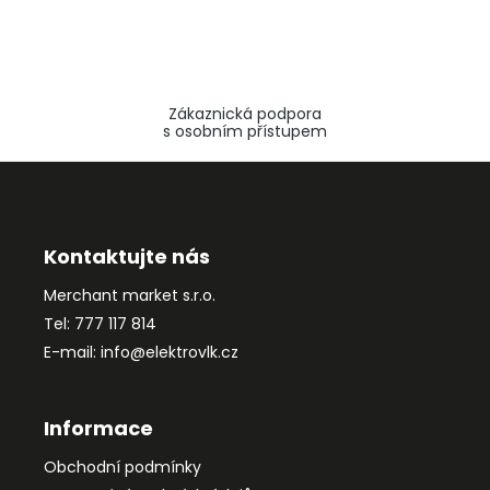
Zákaznická podpora
s osobním přístupem
Z
á
p
a
Kontaktujte nás
t
Merchant market s.r.o.
í
Tel: 777 117 814
E-mail: info@elektrovlk.cz
Informace
Obchodní podmínky