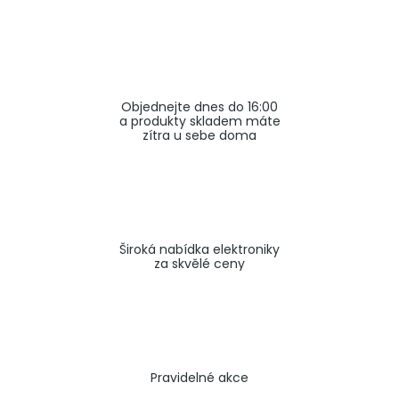
a
j
í
t
Objednejte dnes do 16:00
?
a produkty skladem máte
zítra u sebe doma
HLEDAT
Široká nabídka elektroniky
za skvělé ceny
Pravidelné akce