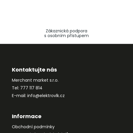
Zákaznická podpora
s osobním přístupem
Z
á
p
a
Kontaktujte nás
t
Merchant market s.r.o.
í
Tel: 777 117 814
E-mail: info@elektrovlk.cz
Informace
Obchodní podmínky