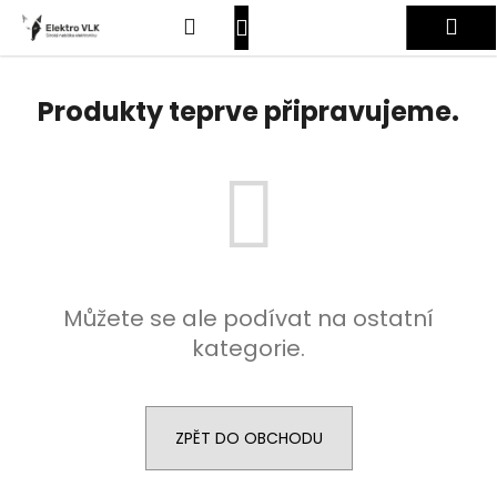
K
Přejít
Hledat
Nákupní
Me
na
o
obsah
Zpět
Zpět
š
košík
Přihlášení
í
Produkty teprve připravujeme.
C
k
o
p
o
t
ř
e
Můžete se ale podívat na ostatní
b
kategorie.
u
j
e
t
ZPĚT DO OBCHODU
e
n