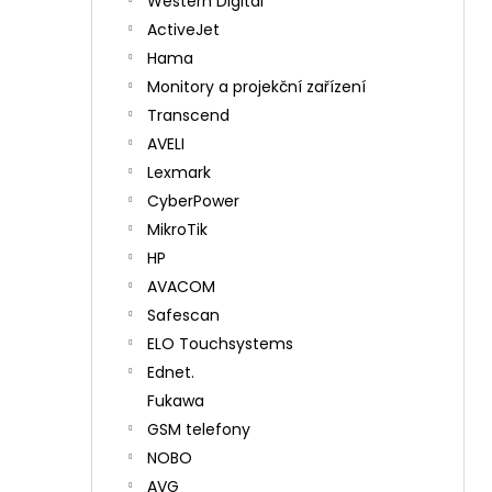
Western Digital
ActiveJet
Hama
Monitory a projekční zařízení
Transcend
AVELI
Lexmark
CyberPower
MikroTik
HP
AVACOM
Safescan
ELO Touchsystems
Ednet.
Fukawa
GSM telefony
NOBO
AVG