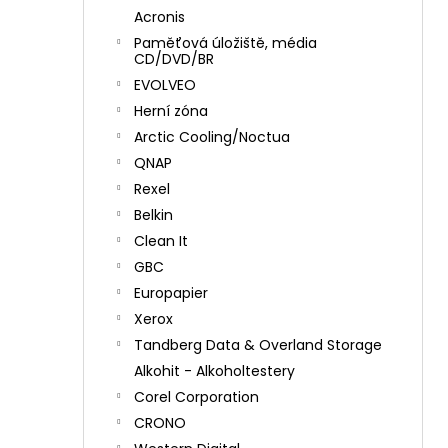
Acronis
Paměťová úložiště, média
CD/DVD/BR
EVOLVEO
Herní zóna
Arctic Cooling/Noctua
QNAP
Rexel
Belkin
Clean It
GBC
Europapier
Xerox
Tandberg Data & Overland Storage
Alkohit - Alkoholtestery
Corel Corporation
CRONO