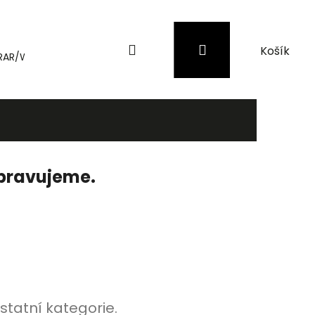
Hledat
Přihlášení
Nákupní
RAR/WinRAR
Genius
Záložní zdroje (UPS) a přepěťové 
košík
ipravujeme.
statní kategorie.