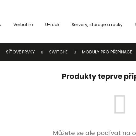
w
Verbatim
U-rack
Servery, storage a racky
Co potřebujete najít?
SÍŤOVÉ PRVKY
SWITCHE
MODULY PRO PŘEPÍNAČE
HLEDAT
Produkty teprve př
Můžete se ale podívat na o