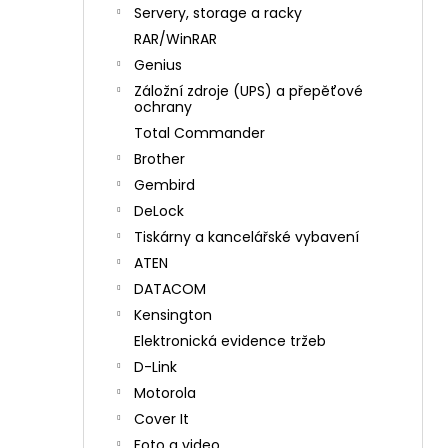
n
Servery, storage a racky
í
RAR/WinRAR
p
Genius
a
Záložní zdroje (UPS) a přepěťové
n
ochrany
e
Total Commander
l
Brother
Gembird
DeLock
Tiskárny a kancelářské vybavení
ATEN
DATACOM
Kensington
Elektronická evidence tržeb
D-Link
Motorola
Cover It
Foto a video