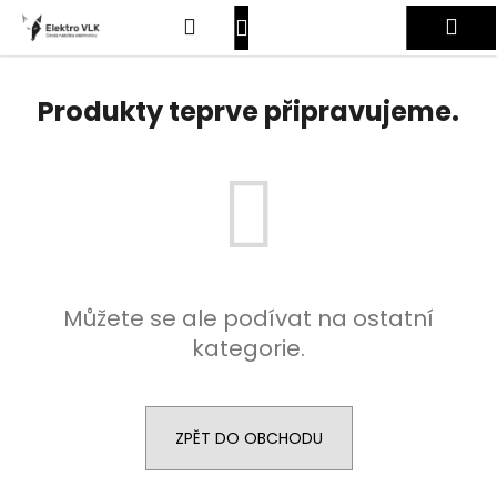
K
Přejít
Hledat
Nákupní
Me
na
o
obsah
Zpět
Zpět
š
košík
Přihlášení
í
Produkty teprve připravujeme.
C
k
o
p
o
t
ř
e
Můžete se ale podívat na ostatní
b
kategorie.
u
j
e
t
ZPĚT DO OBCHODU
e
n