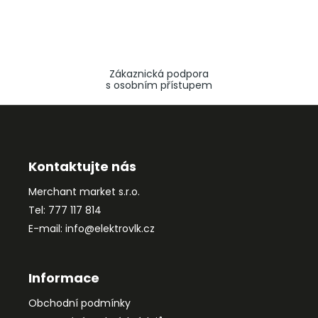
Zákaznická podpora
s osobním přístupem
Z
á
p
a
Kontaktujte nás
t
Merchant market s.r.o.
í
Tel: 777 117 814
E-mail: info@elektrovlk.cz
Informace
Obchodní podmínky