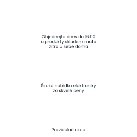
a
j
í
t
Objednejte dnes do 16:00
?
a produkty skladem máte
zítra u sebe doma
HLEDAT
Široká nabídka elektroniky
za skvělé ceny
Pravidelné akce