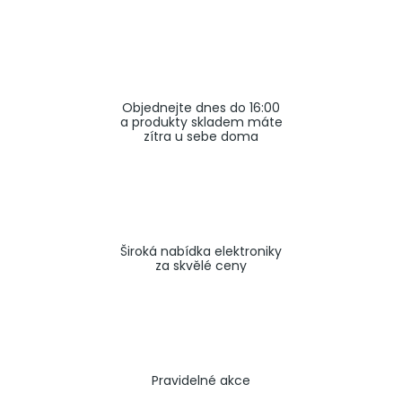
a
j
í
t
Objednejte dnes do 16:00
?
a produkty skladem máte
zítra u sebe doma
HLEDAT
Široká nabídka elektroniky
za skvělé ceny
Pravidelné akce