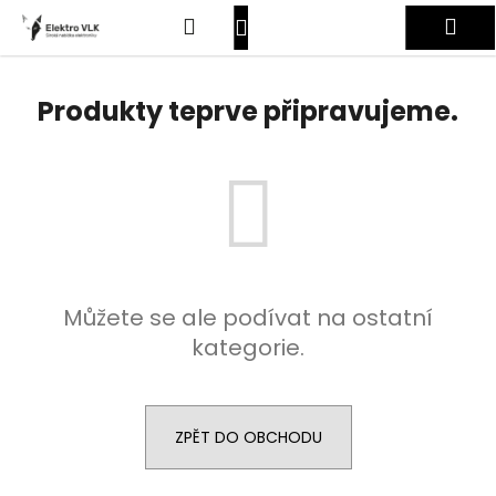
K
Přejít
Hledat
Nákupní
Me
na
o
obsah
Zpět
Zpět
š
košík
Přihlášení
í
Produkty teprve připravujeme.
C
k
o
p
o
t
ř
e
Můžete se ale podívat na ostatní
b
kategorie.
u
j
e
t
ZPĚT DO OBCHODU
e
n