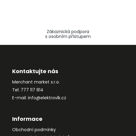
Zákaznická podpora
s osobním přístupem
Z
á
p
a
Kontaktujte nás
t
Merchant market s.r.o.
í
Tel: 777 117 814
E-mail: info@elektrovlk.cz
Informace
Obchodní podmínky