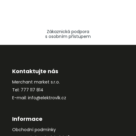
Zákaznická podpora
s osobním přístupem
Z
á
p
a
Kontaktujte nás
t
Merchant market s.r.o.
í
Tel: 777 117 814
E-mail: info@elektrovlk.cz
Informace
Obchodní podmínky