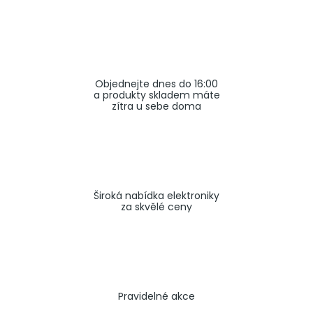
a
j
í
t
Objednejte dnes do 16:00
?
a produkty skladem máte
zítra u sebe doma
HLEDAT
Široká nabídka elektroniky
za skvělé ceny
Pravidelné akce