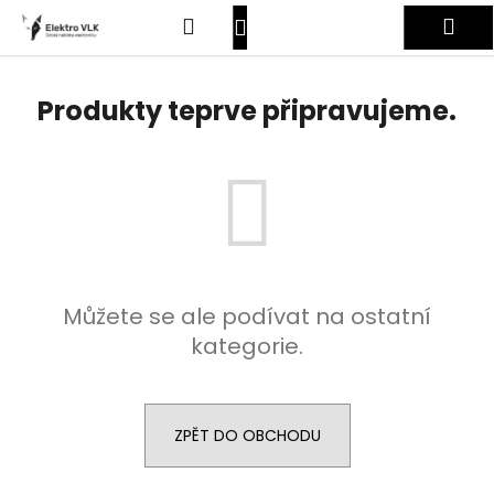
K
Přejít
Hledat
Nákupní
Me
na
o
obsah
Zpět
Zpět
š
košík
Přihlášení
í
Produkty teprve připravujeme.
C
k
o
p
o
t
ř
e
Můžete se ale podívat na ostatní
b
kategorie.
u
j
e
t
ZPĚT DO OBCHODU
e
n