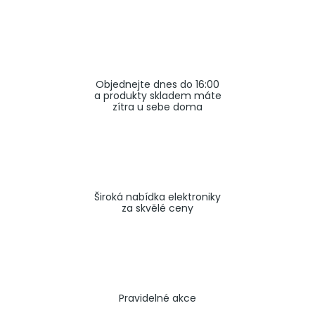
a
j
í
t
Objednejte dnes do 16:00
?
a produkty skladem máte
zítra u sebe doma
HLEDAT
Široká nabídka elektroniky
za skvělé ceny
Pravidelné akce