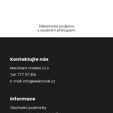
Zákaznická podpora
s osobním přístupem
Z
á
p
a
Kontaktujte nás
t
Merchant market s.r.o.
í
Tel: 777 117 814
E-mail: info@elektrovlk.cz
Informace
Obchodní podmínky