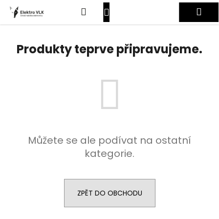
K
Přejít
Hledat
Nákupní
Me
na
o
obsah
Zpět
Zpět
š
košík
Přihlášení
í
Produkty teprve připravujeme.
C
k
o
p
o
t
ř
e
Můžete se ale podívat na ostatní
b
kategorie.
u
j
e
t
ZPĚT DO OBCHODU
e
n