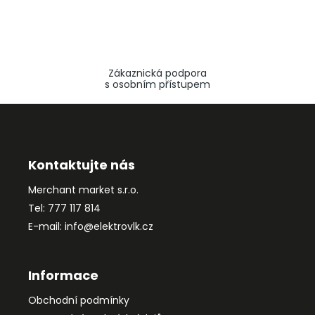
Zákaznická podpora
s osobním přístupem
Z
á
p
a
Kontaktujte nás
t
Merchant market s.r.o.
í
Tel: 777 117 814
E-mail: info@elektrovlk.cz
Informace
Obchodní podmínky