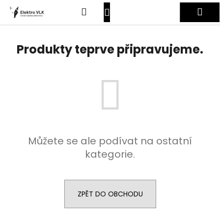
K
Přejít
Hledat
Nákupní
Me
na
o
obsah
Zpět
Zpět
š
košík
Přihlášení
í
Produkty teprve připravujeme.
C
k
o
p
o
t
ř
e
Můžete se ale podívat na ostatní
b
kategorie.
u
j
e
t
ZPĚT DO OBCHODU
e
n