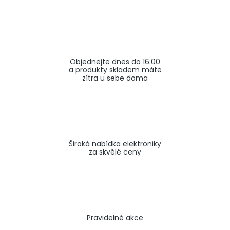
a
j
í
t
Objednejte dnes do 16:00
?
a produkty skladem máte
zítra u sebe doma
HLEDAT
Široká nabídka elektroniky
za skvělé ceny
Pravidelné akce