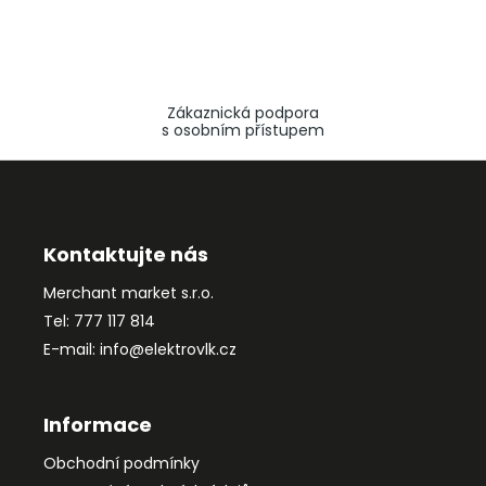
Zákaznická podpora
s osobním přístupem
Z
á
p
a
Kontaktujte nás
t
Merchant market s.r.o.
í
Tel: 777 117 814
E-mail: info@elektrovlk.cz
Informace
Obchodní podmínky