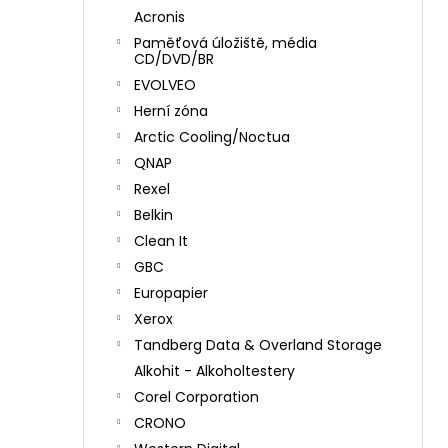
Acronis
Paměťová úložiště, média
CD/DVD/BR
EVOLVEO
Herní zóna
Arctic Cooling/Noctua
QNAP
Rexel
Belkin
Clean It
GBC
Europapier
Xerox
Tandberg Data & Overland Storage
Alkohit - Alkoholtestery
Corel Corporation
CRONO