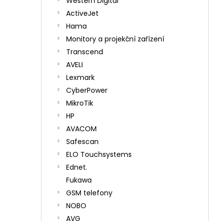
Western Digital
ActiveJet
Hama
Monitory a projekční zařízení
Transcend
AVELI
Lexmark
CyberPower
MikroTik
HP
AVACOM
Safescan
ELO Touchsystems
Ednet.
Fukawa
GSM telefony
NOBO
AVG