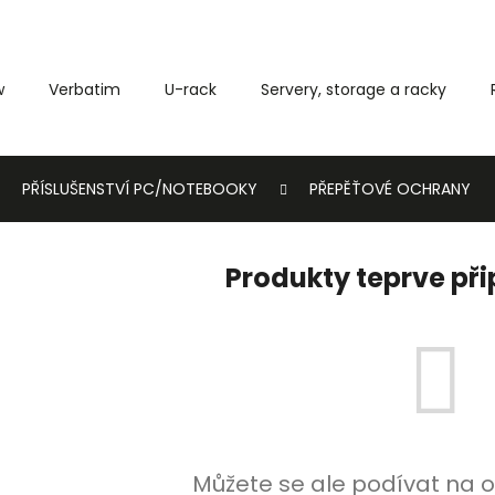
w
Verbatim
U-rack
Servery, storage a racky
Co potřebujete najít?
PŘÍSLUŠENSTVÍ PC/NOTEBOOKY
PŘEPĚŤOVÉ OCHRANY
HLEDAT
Produkty teprve př
Můžete se ale podívat na o