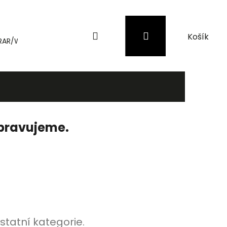
Hledat
Přihlášení
Nákupní
RAR/WinRAR
Genius
Záložní zdroje (UPS) a přepěťové 
košík
ipravujeme.
statní kategorie.