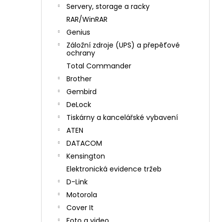
n
Servery, storage a racky
í
RAR/WinRAR
p
Genius
a
Záložní zdroje (UPS) a přepěťové
n
ochrany
e
Total Commander
l
Brother
Gembird
DeLock
Tiskárny a kancelářské vybavení
ATEN
DATACOM
Kensington
Elektronická evidence tržeb
D-Link
Motorola
Cover It
Foto a video