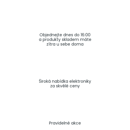
a
j
í
t
Objednejte dnes do 16:00
?
a produkty skladem máte
zítra u sebe doma
HLEDAT
Široká nabídka elektroniky
za skvělé ceny
Pravidelné akce