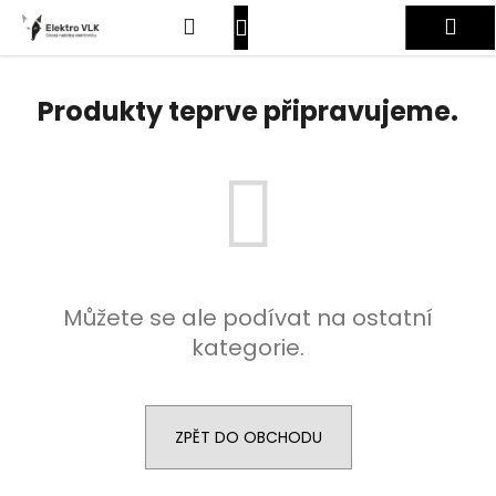
K
Přejít
Hledat
Nákupní
Me
na
o
obsah
Zpět
Zpět
š
košík
Přihlášení
í
Produkty teprve připravujeme.
C
k
o
p
o
t
ř
e
Můžete se ale podívat na ostatní
b
kategorie.
u
j
e
t
ZPĚT DO OBCHODU
e
n