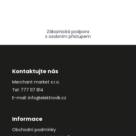
Zákaznická podpora
s osobním přístupem
Z
á
p
a
Kontaktujte nás
t
Merchant market s.r.o.
í
Tel: 777 117 814
E-mail: info@elektrovlk.cz
Informace
Obchodní podmínky